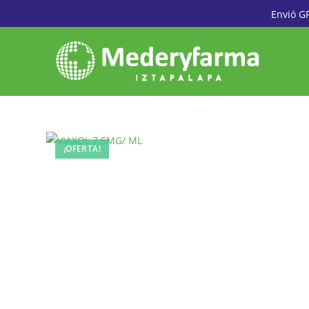
Envió G
¡OFERTA!