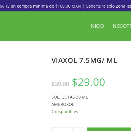
RATIS en compra minima de $100.00 MXN | Cobertura solo Zona Iz
INICIO
NOSOT
VIAXOL 7.5MG/ ML
$
29.00
$
39.00
SOL. GOTAS 30 ML
AMBROXOL
2 disponibles