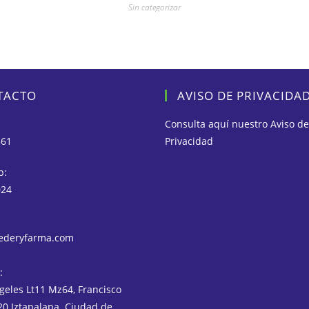
Sin categorizar
TACTO
AVISO DE PRIVACIDA
Consulta aquí nuestro
Aviso de
561
Privacidad
p:
024
ederyfarma.com
:
geles Lt11 Mz64, Francisco
720 Iztapalapa. Ciudad de