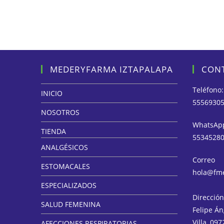
MEDERYFARMA IZTAPALAPA
CON
Teléfono:
INICIO
5556930
NOSOTROS
WhatsAp
TIENDA
5534528
ANALGÉSICOS
Correo
ESTOMACALES
hola@fm
ESPECIALIZADOS
Dirección
SALUD FEMENINA
Felipe Án
Villa, 09
AFECCIONES RESPIRATORIAS