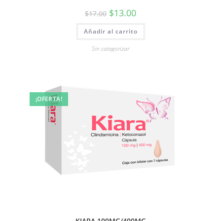
$
13.00
$
17.00
Añadir al carrito
Sin categorizar
¡OFERTA!
KIARA 100MG/400MG