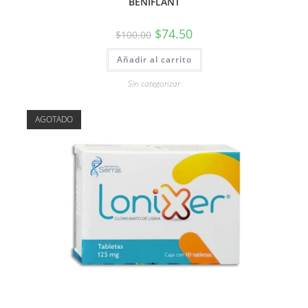
BENIFLANT
$
74.50
$
100.00
Añadir al carrito
Sin categorizar
AGOTADO