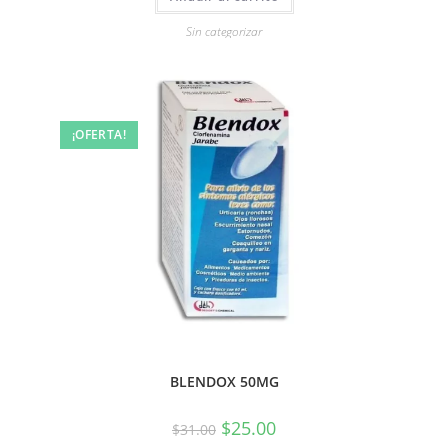
Sin categorizar
¡OFERTA!
BLENDOX 50MG
$
25.00
$
31.00