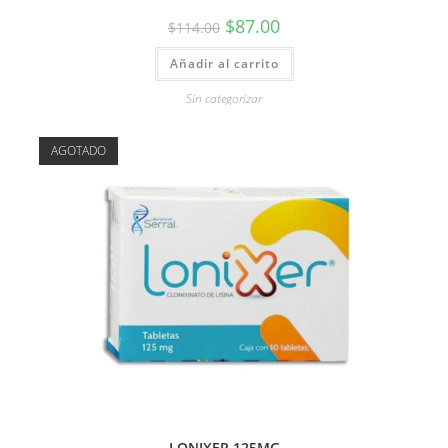
$
87.00
$
114.00
Añadir al carrito
Sin categorizar
AGOTADO
LONIXER 125MG