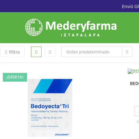
Envió G
Filtro
Orden predeterminado
¡OFERTA!
BED
V