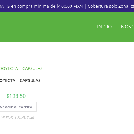
RATIS en compra minima de $100.00 MXN | Cobertura solo Zona Iz
INICIO
NOS
OYECTA – CAPSULAS
$
198.50
Añadir al carrito
ITAMINAS Y MINERALES