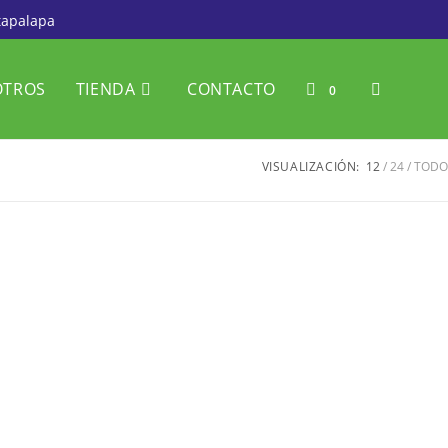
tapalapa
OTROS
TIENDA
CONTACTO
0
VISUALIZACIÓN:
12
24
TODO