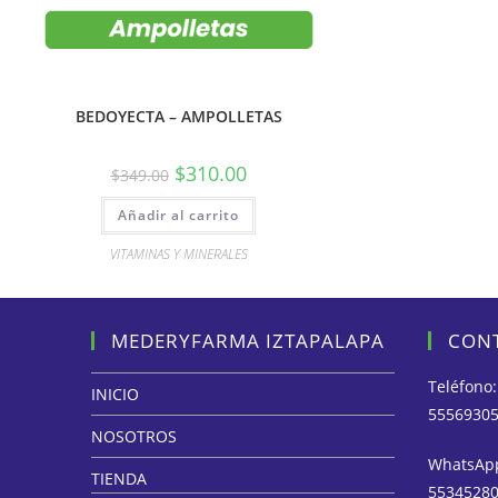
BEDOYECTA – AMPOLLETAS
$
310.00
$
349.00
Añadir al carrito
VITAMINAS Y MINERALES
MEDERYFARMA IZTAPALAPA
CON
Teléfono:
INICIO
5556930
NOSOTROS
WhatsAp
TIENDA
5534528