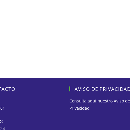
TACTO
AVISO DE PRIVACIDA
Consulta aquí nuestro
Aviso de
561
Privacidad
p:
024