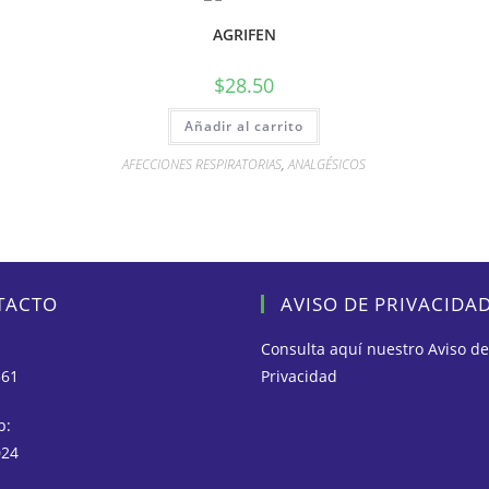
AGRIFEN
$
28.50
Añadir al carrito
AFECCIONES RESPIRATORIAS
,
ANALGÉSICOS
TACTO
AVISO DE PRIVACIDA
Consulta aquí nuestro
Aviso de
561
Privacidad
p:
024