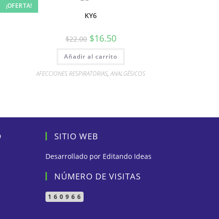
¡OFERTA!
KY6
$
16.50
$
22.00
Añadir al carrito
AFECCIONES RESPIRATORIAS
,
ANALGÉSICOS
D
SITIO WEB
Desarrollado por
Editando Ideas
NÚMERO DE VISITAS
160966