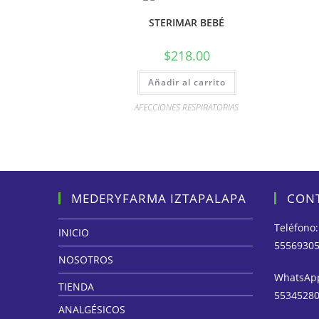
STERIMAR BEBÉ
$
218.00
Añadir al carrito
AFECCIONES RESPIRATORIAS
MEDERYFARMA IZTAPALAPA
CON
Teléfono:
INICIO
5556930
NOSOTROS
WhatsAp
TIENDA
5534528
ANALGÉSICOS