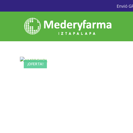
Envió G
¡OFERTA!