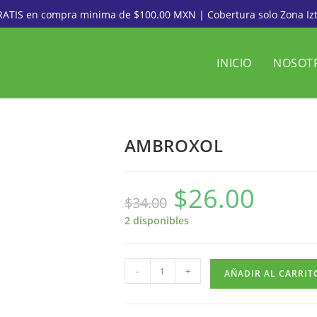
RATIS en compra minima de $100.00 MXN | Cobertura solo Zona Iz
INICIO
NOSOT
AMBROXOL
$
26.00
$
34.00
2 disponibles
-
+
AÑADIR AL CARRIT